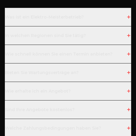
Was ist ein Elektro-Meisterbetrieb?
In welchen Regionen sind Sie tätig?
Wie schnell können Sie einen Termin anbieten?
Bieten Sie Wartungsverträge an?
Wie erhalte ich ein Angebot?
Sind Ihre Angebote kostenlos?
Welche Zahlungsbedingungen haben Sie?